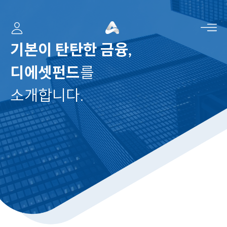
사이드 바
기본이 탄탄한 금융,
디에셋펀드
를
소개합니다.