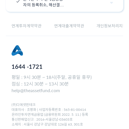
자의 등록취소, 해산결의,
파산선고 등 영업 중단 시
업무 처리 절차
연계투자계약약관
연계대출계약약관
개인정보처리지침
1644 -1721
평일 : 9시 30분 ~ 18시(주말, 공휴일 휴무)
점심 : 12시 30분 ~ 13시 30분
help@theassetfund.com
(주)디에셋핀테크
대표이사 : 조병화 | 사업자등록번호 : 565-81-00414
온라인투자연계금융업 (금융위원회 2022. 5. 11.) 등록
통신판매업신고 : 2016-서울강남-03603호
소재지 : 서울시 강남구 강남대로 126길 63, 301호