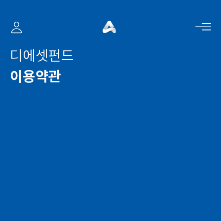
사이드 바
디에셋펀드
이용약관