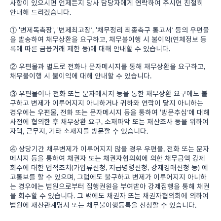
사항이 있으시면 언제든지 당사 담당자에게 연락하여 주시면 친절히
안내해 드리겠습니다.
① '변제독촉장’, '변제최고장’, '채무정리 최종촉구 통고서’ 등의 우편물
을 발송하여 채무상환을 요구하고, 채무불이행 시 불이익(연체정보 등
록에 따른 금융거래 제한 등)에 대해 안내할 수 있습니다.
② 우편물과 별도로 전화나 문자메시지를 통해 채무상환을 요구하고,
채무불이행 시 불이익에 대해 안내할 수 있습니다.
③ 우편물이나 전화 또는 문자메시지 등을 통한 채무상환 요구에도 불
구하고 변제가 이루어지지 아니하거나 귀하와 연락이 닿지 아니하는
경우에는 우편물, 전화 또는 문자메시지 등을 통하여 '방문추심’에 대해
사전에 협의한 후 채무상환 요구, 소재파악 또는 재산조사 등을 위하여
자택, 근무지, 기타 소재지를 방문할 수 있습니다.
④ 상당기간 채무변제가 이루어지지 않을 경우 우편물, 전화 또는 문자
메시지 등을 통하여 채권자 또는 채권자협의회에 의한 채무금액 강제
회수에 대한 법적조치(가압류신청, 지급명령신청, 강제경매신청 등) 예
고통보를 할 수 있으며, 그럼에도 불구하고 변제가 이루어지지 아니하
는 경우에는 법원으로부터 집행권원을 부여받아 강제집행을 통해 채권
을 회수할 수 있습니다. 그 밖에도 채권자 또는 채권자협의회에 의하여
법원에 재산관계명시 또는 채무불이행등록을 신청할 수 있습니다.