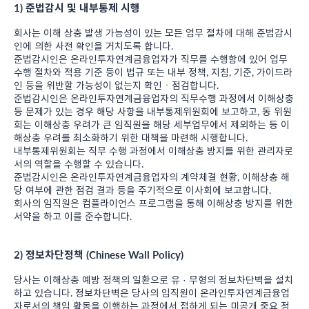
1) 준법감시 및 내부통제 시행
회사는 이해 상충 발생 가능성이 있는 모든 업무 절차에 대해 준법감시
인에 의한 사전 확인을 거치도록 합니다.
준법감시인은 온라인투자연계금융업자가 직무를 수행함에 있어 업무
수행 절차와 적용 기준 등이 법규 또는 내부 정책, 지침, 기준, 가이드라
인 등을 위반할 가능성이 없는지 확인ㆍ점검합니다.
준법감시인은 온라인투자연계금융업자의 직무수행 과정에서 이해상충
등 문제가 있는 경우 해당 사항을 내부통제위원회에 보고하고, 동 위원
회는 이해상충 우려가 큰 임직원을 해당 세부업무에서 제외하는 등 이
해상충 우려를 최소화하기 위한 대책을 마련해 시행합니다.
내부통제위원회는 직무 수행 과정에서 이해상충 방지를 위한 관리자로
서의 역할을 수행할 수 있습니다.
준법감시인은 온라인투자연계금융업자의 계약체결 현황, 이해상충 해
당 여부에 관한 점검 결과 등을 주기적으로 이사회에 보고합니다.
회사의 임직원은 컴플라이언스 프로그램을 통해 이해상충 방지를 위한
서약을 하고 이를 준수합니다.
2) 정보차단정책 (Chinese Wall Policy)
당사는 이해상충 예방 정책의 일환으로 유 · 무형의 정보차단벽을 설치
하고 있습니다. 정보차단벽은 당사의 임직원이 온라인투자연계금융업
자로서의 책임 활동을 이행하는 과정에서 접하게 되는 미공개 중요 정