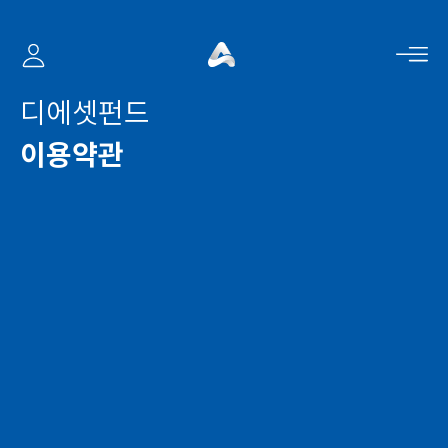
사이드 바
디에셋펀드
이용약관